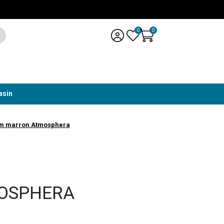
0
0
asin
 cm marron Atmosphera
MOSPHERA