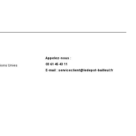
Appelez-nous :
03 61 45 43 11
ions Unies
E-mail :
serviceclient@ledepot-bailleul.fr