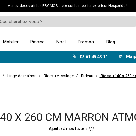
Venez découvrir les PROMOS d'été sur le mobilier extérieur Hespéride !
Mobilier
Piscine
Noel
Promos
Blog
03 61 45 43 11
Mag
Linge de maison
Rideau et voilage
Rideau
Rideau 140 x 260
140 X 260 CM MARRON AT