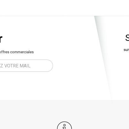
r
sui
offres commerciales