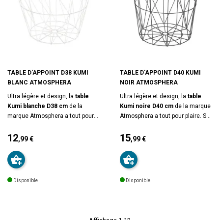
TABLE D'APPOINT D38 KUMI
TABLE D'APPOINT D40 KUMI
BLANC ATMOSPHERA
NOIR ATMOSPHERA
Ultra légère et design, la
table
Ultra légère et design, la
table
Kumi blanche D38 cm
de la
Kumi noire D40 cm
de la marque
marque Atmosphera a tout pour
Atmosphera a tout pour plaire. Se
plaire. Se glisse dans n'importe
glisse dans n'importe quel recoin
quel recoin de votre intérieur. Le
12
de votre intérieur. Le plateau en
15
,99 €
,99 €
plateau en fibres de bois MDF est
fibres de bois MDF est amovible.
Prix
Prix
amovible. Ne nécessite pas de
Ne nécessite pas de montage.
montage. Dimensions : D. 38 x H.
Dimensions : D. 40 x H. 41 cm.
30,5 cm. Poids : 1,46 kg. Matière :
Poids : 1,7 kg. Matière : Acier et
Disponible
Disponible
Acier et fibres de bois MDF.
fibres de bois MDF. Marque :
Marque : Atmosphera.
Atmosphera.