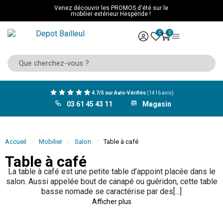
Venez découvrir les PROMOS d'été sur le
mobilier extérieur Hespéride !
0
0
4.7/5 sur Avis-Vérifiés
(1416 avis)
03 61 45 43 11
Magasin
Accueil
Mobilier
Salon
Table à café
Table à café
La table à café est une petite table d’appoint placée dans le
salon. Aussi appelée bout de canapé ou guéridon, cette table
basse nomade se caractérise par des[...]
Afficher plus