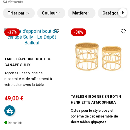
54 éléments
Trier par :
Couleur
Matière
Catégories
-37%
-30%
TABLE D'APPOINT BOUT DE
CANAPÉ SULLY
Apportez une touche de
modernité et de raffinement à
votre salon avec la
table
d'appoint bout de canapé Sully
.
Fabriquée en panneaux de
TABLES GIGOGNES EN ROTIN
49
,00 €
particules avec un revêtement
HENRIETTE ATMOSPHERA
Prix
Prix
coloris
chêne naturel
, cette table
Optez pour le style cosy et
d’appoint offre une finition
de
bohème de cet
ensemble de
authentique et
deux tables gigognes
Disponible
chaleureuse. Son
pied central en
Henriette
de la marque
base