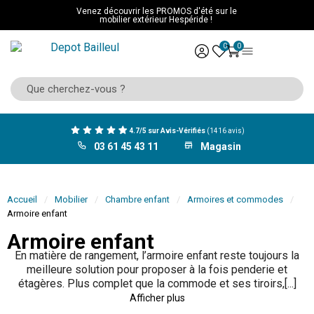
Venez découvrir les PROMOS d'été sur le
mobilier extérieur Hespéride !
0
0
4.7/5 sur Avis-Vérifiés
(1416 avis)
03 61 45 43 11
Magasin
Accueil
Mobilier
Chambre enfant
Armoires et commodes
Armoire enfant
Armoire enfant
En matière de rangement, l’armoire enfant reste toujours la
meilleure solution pour proposer à la fois penderie et
étagères. Plus complet que la commode et ses tiroirs,[...]
Afficher plus