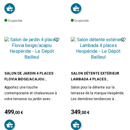
protéger au mieux votre fauteuil
protéger au mieux votre salon
Prix
Prix
taille S. Le tissu est traité
taille M. Le tissu est traité
déperlant, il permet à l'eau de
déperlant, il permet à l'eau de
glisser sans pénétrer la matière.
glisser sans pénétrer la matière.
Disponible
Disponible
La housse dispose d'un cordon
La housse dispose d'un cordon
de serrage pour un meilleur
de serrage pour un meilleur
maintien ainsi qu'un système
maintien ainsi qu'un système
d'aération. Fourni avec un sac de
d'aération. Fourni avec un sac de
transport. Dimensions : L. 75 x l.
transport. Dimensions : L. 250 x l.
75 x H. 100 cm. Poids : 0,7 kg.
250 x H. 90 cm. Poids : 2,7 kg.
Matière : polyester. Marque :
Matière : polyester. Marque :
Hespéride.
Hespéride.
SALON DE JARDIN 4 PLACES
SALON DÉTENTE EXTÉRIEUR
FLOVIA BEIGE/ACAJOU
LAMBADA 4 PLACES
HESPÉRIDE
HESPÉRIDE
Apportez une touche
Salon pour la détente sur la
contemporaine et chaleureuse à
terrasse de la marque Hespéride.
votre terrasse ou jardin avec
Les dernières tendances à
le
salon de jardin Flovia 4 places
l'extérieur : le design jusqu'à
beige/acajou Hespéride
499
. Conçu
votre terrasse. Salon détente
349
,00 €
,00 €
pour allier esthétisme, confort et
comprenant 1 canapé 2 places
Prix
Prix
durabilité, cet ensemble est idéal
(1
) + 2 fauteuils
40x69xH75 cm
pour profiter pleinement de vos
(
) + 1 table basse
69x67x H75 cm