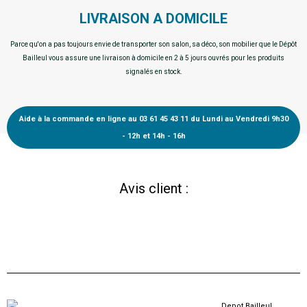
d’assise : 39,5 cm. Hauteur des
LIVRAISON A DOMICILE
accoudoirs : 58 cm.
Parce qu'on a pas toujours envie de transporter son salon, sa déco, son mobilier que le Dépôt
Bailleul vous assure une livraison à domicile en 2 à 5 jours ouvrés pour les produits
signalés en stock.
Aide à la commande en ligne au 03 61 45 43 11 du Lundi au Vendredi 9h30
- 12h et 14h - 16h
Avis client :