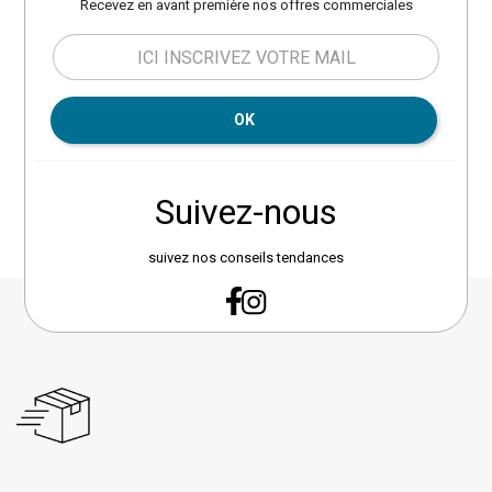
Recevez en avant première nos offres commerciales
coussins d’assise : 24-25 kg/m³. -
Revêtement en polyester 280
g/m², à la fois résistant et
confortable. - Tissu déperlant :
l’eau glisse sans pénétrer, idéal
en cas d’éclaboussures ou de
OK
petite pluie. Les coussins sont
déhoussables, ce qui facilite
grandement leur entretien. Ce
Suivez-nous
salon a été pensé pour un usage
pratique : Pieds ajustables pour
une parfaite stabilité, même sur
suivez nos conseils tendances
sol irrégulier. Fauteuils empilables
pour un rangement facile et gain
de place. Matériaux faciles à
entretenir. Cet ensemble
comprend : - 1 banquette 2
places L. 124 x P. 67,5 x H. 76 cm -
2 fauteuil 1 places L. 67 x P. 67,5 x
H. 76 cm - 1 table basse plateau
ovale en verre effet pierre L. 94,5 x
l. 55,5 x H. 35 cm. A monter soi
même. Poids ! 28,5 kg. Hauteur