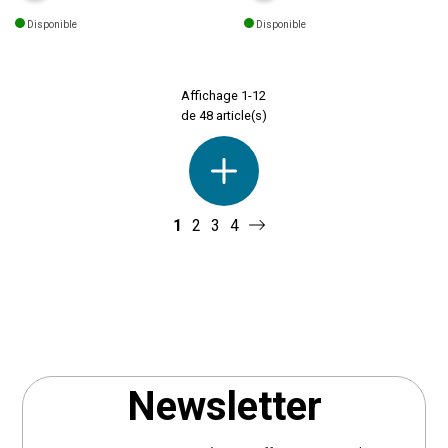
moments de détente en extérieur.
(
. Seuls les
90x45xH.40 cm)
Disponible
Disponible
Avec ses teintes beige et acajou
coussins d'assise sont fournis. A
très tendance, ce salon de jardin
monter soi-même. En acier,
s’intègre parfaitement dans tous
résine synthétique tressée,
les styles d’aménagement
Affichage 1-12
polyester et verre trempé. Coloris
extérieur. Son tissu texturé et son
de 48 article(s)
sable et noir. Poids 38 kg.
plateau de table en verre effet
pierre apportent une finition
élégante et raffinée. Fabriqué
avec une structure en aluminium
traité époxy anti-rouille, ce salon
1
2
3
4
de jardin résiste parfaitement aux
conditions extérieures. Léger et
solide, il est conçu pour durer
dans le temps sans craindre
l’humidité. Le revêtement en
texaline assure à la fois
souplesse et résistance, pour un
usage quotidien en toute
Newsletter
sérénité. Profitez d’une assise
agréable grâce aux coussins
épais et moelleux : - Densité des