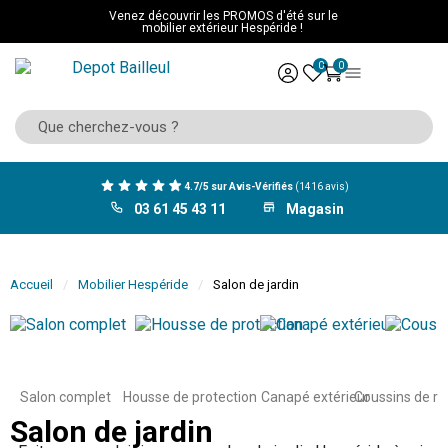
Venez découvrir les PROMOS d'été sur le
mobilier extérieur Hespéride !
0
0
4.7/5 sur Avis-Vérifiés
(1416 avis)
03 61 45 43 11
Magasin
Accueil
Mobilier Hespéride
Salon de jardin
Salon complet
Housse de protection
Canapé extérieur
Coussins de r
Salon de jardin