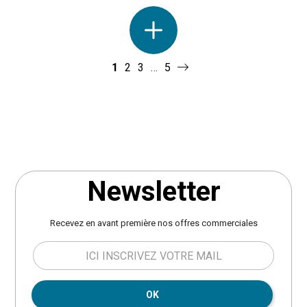
Évasion est pensée pour résister
extensible s’adapte à toutes vos
aux aléas climatiques. Son
occasions. Sa longueur passe de
plateau imitation bois est conçu
200 à 320 cm grâce à une
pour offrir l’esthétique du bois
rallonge coulissante pratique, qui
naturel tout en étant facile
se déploie facilement en un seul
1
2
3
…
5
d’entretien et résistant aux
geste, sans effort. Vous profitez
intempéries. Sa structure en
ainsi d’un confort optimal pour
aluminium traité garantit une
accueillir jusqu’à 12 convives.
excellente longévité, sans risque
Son plateau en aluminium effet
de rouille. Associez cette table
bois coloris honey reproduit
avec des chaises ou fauteuils
fidèlement l’esthétique du bois
repas Hespéride avec un
naturel, sans les contraintes
structure vert laurier pour plus
d’entretien liées aux matériaux
Newsletter
d'harmonie. La housse de
traditionnels. Conçue pour durer,
protection compatible JJ186886
la table Évasion bénéficie d’un
est vendue séparément. A monter
traitement époxy qui la protège
Recevez en avant première nos offres commerciales
soi même. Dimensions L. 169,5 x
efficacement contre la rouille et la
P. 80 x H. 75 cm. Poids 15,6 kg.
décoloration, assurant une
Matière : Aluminium traité époxy.
excellente tenue dans le temps
Marque : Hespéride.
face aux conditions extérieures.
Table vendue seule, sans
OK
chaises. Compatible avec la