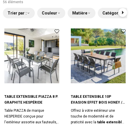
56 éléments
Trier par :
Couleur
Matière
Catégories
TABLE EXTENSIBLE PIAZZA 8 P.
TABLE EXTENSIBLE 10P
GRAPHITE HESPÉRIDE
EVASION EFFET BOIS HONEY /
GRAPHITE HESPÉRIDE
Table PIAZZA de marque
Offrez à votre extérieur une
HESPERIDE conçue pour
touche de modernité et de
l'extérieur assortie aux fauteuils,
praticité avec la
table extensible
chaises et salon détente de cette
Evasion 10 places
de
Hespéride
.