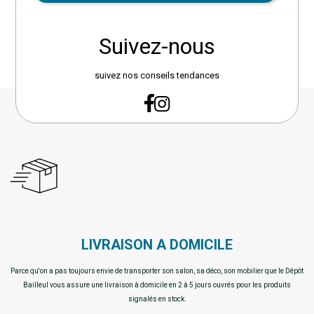
housse de protection réf.
JJ186887 (vendue séparément).
Produit à monter soi-même.
Suivez-nous
Garantie 2 ans. Dimensions : L.
200 / 320 x P. 110 x H. 75,5 cm.
suivez nos conseils tendances
Hauteur sous plateau : 65,5 cm.
Poids : 43,5 kg. Matière :
Aluminium traité époxy. Marque :
Hespéride.
LIVRAISON A DOMICILE
Parce qu'on a pas toujours envie de transporter son salon, sa déco, son mobilier que le Dépôt
Bailleul vous assure une livraison à domicile en 2 à 5 jours ouvrés pour les produits
signalés en stock.