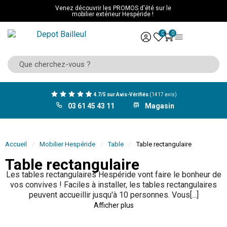
Venez découvrir les PROMOS d'été sur le
mobilier extérieur Hespéride !
0
0
4.7/5 sur Avis-Vérifiés
(1417 avis)
03 61 45 43 11
Magasin
Accueil
Mobilier Hespéride
Table
Table rectangulaire
Table rectangulaire
Les tables rectangulaires Hespéride vont faire le bonheur de
vos convives ! Faciles à installer, les tables rectangulaires
peuvent accueillir jusqu'à 10 personnes. Vous[...]
Afficher plus