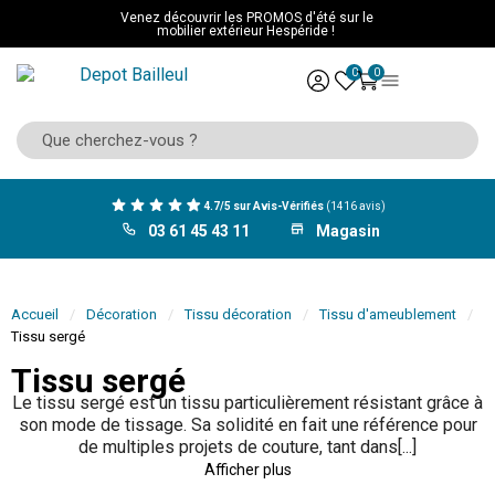
Venez découvrir les PROMOS d'été sur le
mobilier extérieur Hespéride !
0
0
4.7/5 sur Avis-Vérifiés
(1416 avis)
03 61 45 43 11
Magasin
Accueil
Décoration
Tissu décoration
Tissu d'ameublement
Tissu sergé
Tissu sergé
Le tissu sergé est un tissu particulièrement résistant grâce à
son mode de tissage. Sa solidité en fait une référence pour
de multiples projets de couture, tant dans[...]
Afficher plus