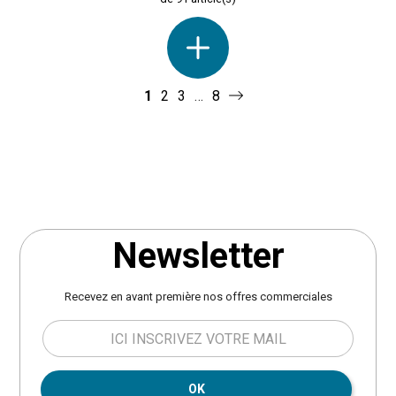
solides
qui assurent une
excellente stabilité et durabilité.
Que ce soit pour poser une lampe,
un livre, ou une tasse de café,
cette table d'appoint est un ajout
1
2
3
…
8
fonctionnel et esthétique à votre
espace. A monter soi même.
Dimensions : L. 40 x P. 40 x H. 50
cm. Poids : 3,9 kg. Matière :
Panneaux de particules et métal.
Marque : 5five.
Newsletter
Recevez en avant première nos offres commerciales
OK