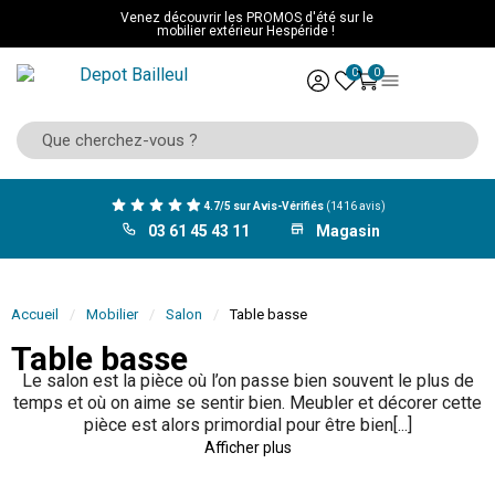
Venez découvrir les PROMOS d'été sur le
mobilier extérieur Hespéride !
0
0
4.7/5 sur Avis-Vérifiés
(1416 avis)
03 61 45 43 11
Magasin
Accueil
Mobilier
Salon
Table basse
Table basse
Le salon est la pièce où l’on passe bien souvent le plus de
temps et où on aime se sentir bien. Meubler et décorer cette
pièce est alors primordial pour être bien[...]
Afficher plus