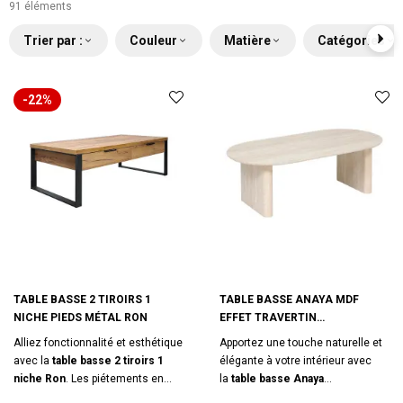
91 éléments
Trier par :
Couleur
Matière
Catégories
-22%
TABLE BASSE 2 TIROIRS 1
TABLE BASSE ANAYA MDF
NICHE PIEDS MÉTAL RON
EFFET TRAVERTIN
ATMOSPHERA
Alliez fonctionnalité et esthétique
Apportez une touche naturelle et
avec la
table basse 2 tiroirs 1
élégante à votre intérieur avec
niche Ron
. Les piétements en
la
table basse Anaya
métal noir sont assortis aux
d'Atmosphera
. Avec son plateau