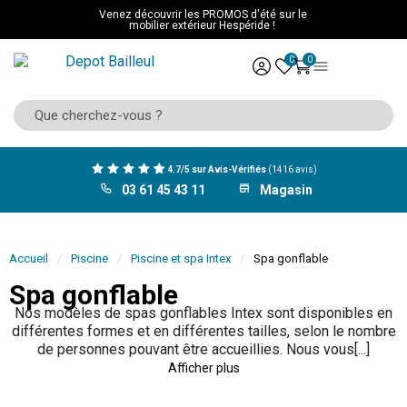
Venez découvrir les PROMOS d'été sur le
mobilier extérieur Hespéride !
0
0
4.7/5 sur Avis-Vérifiés
(1416 avis)
03 61 45 43 11
Magasin
Accueil
Piscine
Piscine et spa Intex
Spa gonflable
Spa gonflable
Nos modèles de spas gonflables Intex sont disponibles en
différentes formes et en différentes tailles, selon le nombre
de personnes pouvant être accueillies. Nous vous[...]
Afficher plus