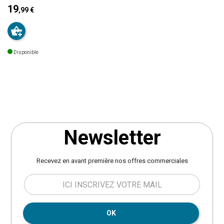
Dimensions :
Tampon à récurer
polyuréthane, son design
19
,99 €
9x17 cm, hauteur 8.5 cm Epuisette
ergonomique épousera
Prix
diamètre 20 cm, hauteur 21 cm
parfaitement la forme de votre
Brosse 13x22 cm, hauteur 6 cm.
tête. Son système d'attache
Poids 0.6 kg. Coloris taupe.
permet de le fixer solidement sur
Disponible
un spa gonflable. Dimensions :
L28 x l23 x H17 cm. Poids : 0,5 kg.
Matière : Mousse PU.
Newsletter
Recevez en avant première nos offres commerciales
OK