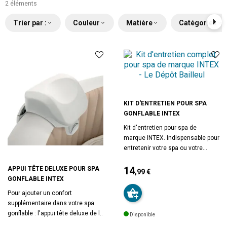
2 éléments
Trier par :
Couleur
Matière
Catégories
KIT D'ENTRETIEN POUR SPA
GONFLABLE INTEX
Kit d'entretien pour spa de
marque INTEX. Indispensable pour
entretenir votre spa ou votre
gonflable, piscine, bouée... Kit
contenant : 1 brosse incurvée
14
APPUI TÊTE DELUXE POUR SPA
,99 €
pour le nettoyage des parois
GONFLABLE INTEX
Prix
intérieures + 1 filet en maille pour
Pour ajouter un confort
récupérer les feuilles et autres
supplémentaire dans votre spa
débris + 1 tampon à récurer pour
gonflable : l'appui tête deluxe de la
Disponible
éliminer la saleté et les traces.
marque Intex. En mousse