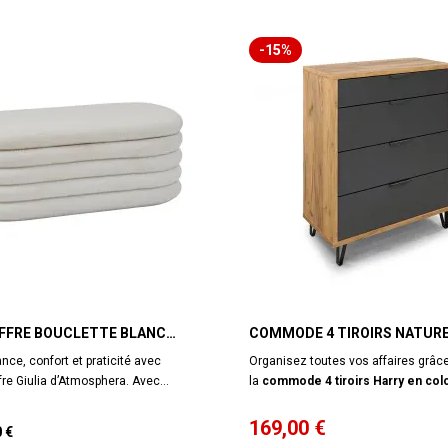
-15%
FFRE BOUCLETTE BLANC
COMMODE 4 TIROIRS NATURE
ATMOSPHERA
GRIS HARRY
ance, confort et praticité avec
Organisez toutes vos affaires grâc
fre Giulia d’Atmosphera. Avec
la
commode 4 tiroirs Harry en colo
ment en tissu bouclette blanc, doux
chêne doré et gris mat
. Autant pra
, et son effet nuage enveloppant, il
qu'esthétique, la commode s'intégr
169
,00 €
0 €
ne touche cocooning irrésistible à
parfaitement dans une chambre, un