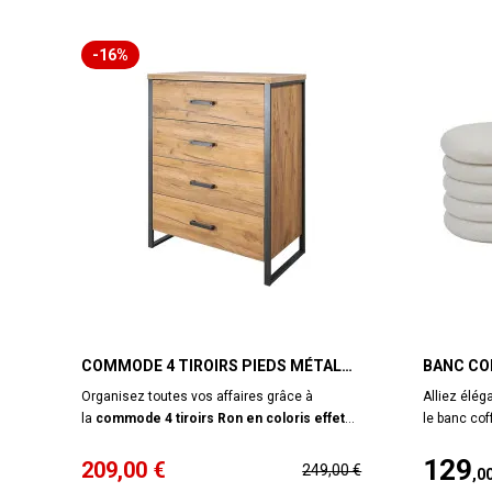
-16%
COMMODE 4 TIROIRS PIEDS MÉTAL
BANC CO
RON
GIULIA 
Organisez toutes vos affaires grâce à
Alliez élég
la
commode 4 tiroirs Ron en coloris effet
le banc cof
chêne doré.
Autant pratique qu'esthétique, la
son revête
129
commode s'intégrera parfaitement dans une
et tendance
209
,00 €
249,00 €
,0
chambre, un séjour ou même une entrée. Les
apportera u