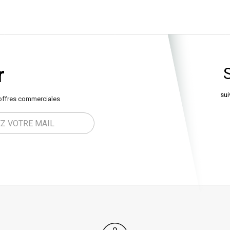
r
sui
offres commerciales