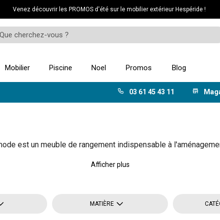
Venez découvrir les PROMOS d'été sur le mobilier extérieur Hespéride !
Mobilier
Piscine
Noel
Promos
Blog
03 61 45 43 11
Mag
e est un meuble de rangement indispensable à l'aménagement 
Afficher plus
MATIÈRE
CATÉ