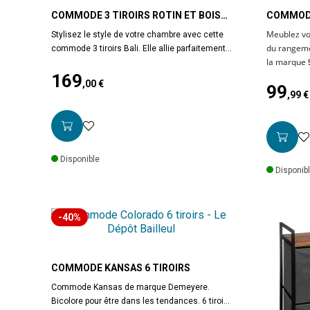
COMMODE 3 TIROIRS ROTIN ET BOIS
COMMODE
BALI
5FIVE
Meublez vo
Stylisez le style de votre chambre avec cette
du rangeme
commode 3 tiroirs Bali. Elle allie parfaitement
la marque
la tendance rotin du moment avec la praticité
dans une c
169
de 3 tiroirs spacieux. A monter soi même.
,00 €
99
bureau. A 
Dimensions : L. 90 x l. 39 x H. 79 cm. Poids :
Prix
,99 €
Prix
28,4 kg. Matière : Panneaux de particules et
produit
:
L.
rotin. Marque : Home Déco Factory.
produit
:
38
particules.
Disponible
Disponib
-40%
COMMODE KANSAS 6 TIROIRS
Commode Kansas de marque Demeyere.
Bicolore pour être dans les tendances. 6 tiroirs