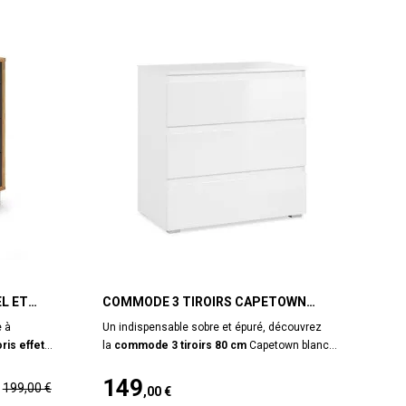
L ET
COMMODE 3 TIROIRS CAPETOWN
BLANC
e à
Un indispensable sobre et épuré, découvrez
ris effet
la
commode 3 tiroirs 80 cm
Capetown blanc.
tique
Avec sa finition blanc brillant et ses lignes
149
era
épurées, le meuble se fondra facilement dans
199,00 €
,00 €
 séjour ou
n'importe quel style de déco. Idéale dans une