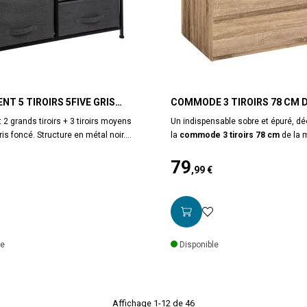
T 5 TIROIRS 5FIVE GRIS
COMMODE 3 TIROIRS 78 CM 
NATUREL 5FIVE
 grands tiroirs + 3 tiroirs moyens
Un indispensable sobre et épuré, d
ris foncé. Structure en métal noir.
la
commode 3 tiroirs 78 cm
de la 
MDF effet bois foncé. Idéal pour un
5five. Idéale dans une chambre, ses 
79
de bureau, de dressing ou encore
montés sur coulisses vous apporter
,99 €
on. A monter soi
espace de rangement. A monter so
Prix
nsions : L83 x l29 x H77 cm. Poids
fibres de bois. Dimensions L. 78 cm 
atières : MDF, polypropylène et métal.
H. 73 cm. Coloris naturel. Poids 21.5
ive.
le
Disponible
Affichage 1-12 de 46