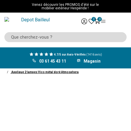
Venez découvrir les PROMOS d'été sur le
mobilier extérieur Hespéride !
0
0
4.7/5 sur Avis-Vérifiés
(1416 avis)
03 61 45 43 11
Magasin
ACCUEIL
Décoration
Luminaire
Applique murale
Applique 2 lampes Vico métal doré Atmosphera