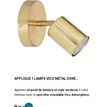
APPLIQUE 1 LAMPE VICO MÉTAL DORÉ
ATMOSPHERA
Apportez
un point de lumière et style moderne
à votre
intérieur avec le
spot tête orientable
Vico Atmosphera
.
Son design épuré en métal doré et son spot orientable
permettent de diriger la lumière exactement là où vous en
9