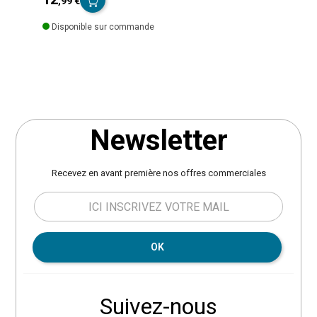
,99 €
tous les styles de décoration : industriel, contemporain ou
Prix
minimaliste. Grâce à sa
tête orientable
, l’applique Adelia
Disponible sur commande
vous permet de diriger la lumière selon vos besoins. Idéale
en
lampe de chevet
,
éclairage d’appoint dans un salon
,
ou encore dans un
couloir
ou un
bureau
, elle offre un
éclairage ciblé tout en occupant un minimum d’espace sur
le mur. Fonctionne avec une ampoule douille E14
puissance max 25W non incluse. Dimensions : D. 10 x H.
15 cm. Poids : 0,25 kg. Matière : métal. Marque :
Newsletter
Atmosphera.
Recevez en avant première nos offres commerciales
OK
Suivez-nous