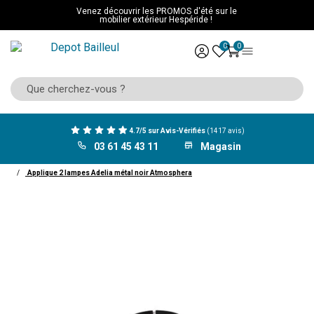
Venez découvrir les PROMOS d'été sur le
mobilier extérieur Hespéride !
0
0
4.7/5 sur Avis-Vérifiés
(1417 avis)
03 61 45 43 11
Magasin
ACCUEIL
Décoration
Luminaire
Suspension
Applique 2 lampes Adelia métal noir Atmosphera