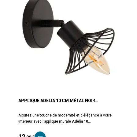
APPLIQUE ADELIA 10 CM MÉTAL NOIR
ATMOSPHERA
Ajoutez une touche de modernité et d’élégance à votre
intérieur avec l’applique murale
Adelia 10
cm
signée
Atmosphera
. Compacte et design, cette
applique en
métal noir mat
s’intègre parfaitement dans
12