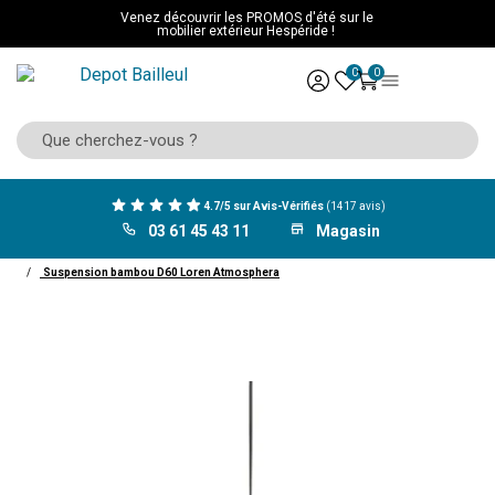
Venez découvrir les PROMOS d'été sur le
mobilier extérieur Hespéride !
0
0
4.7/5 sur Avis-Vérifiés
(1417 avis)
03 61 45 43 11
Magasin
ACCUEIL
Décoration
Luminaire
Suspension
Suspension bambou D60 Loren Atmosphera