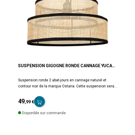
SUSPENSION GIGOGNE RONDE CANNAGE YUCA
OSTARIA
Suspension ronde 2 abat-jours en cannage naturel et
contour noir de la marque Ostaria. Cette suspension sera
parfaite pour diffuser une lumière chaude dans votre pièce.
Ampoule non incluse. Douille à vis E27. Cordon 100 cm.
49
,99 €
Dimensions : D35 x H19 cm. Poids : 1,37 kg. Matière :
Prix
Pailler et polyester.
Disponible sur commande