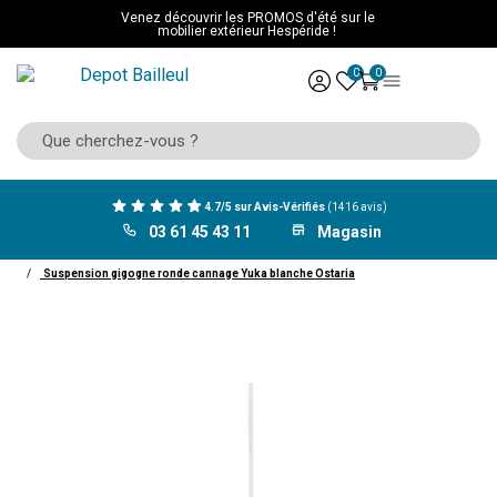
Venez découvrir les PROMOS d'été sur le
mobilier extérieur Hespéride !
0
0
4.7/5 sur Avis-Vérifiés
(1416 avis)
03 61 45 43 11
Magasin
ACCUEIL
Décoration
Luminaire
Suspension
Suspension gigogne ronde cannage Yuka blanche Ostaria