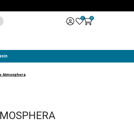
0
0
asin
ie Atmosphera
ATMOSPHERA