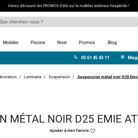
Venez découvrir les PROMOS d'été sur le mobilier extérieur Hespéride !
Mobilier
Piscine
Noel
Promos
Blog
03 61 45 43 11
Mag
écoration
Luminaire
Suspension
Suspension métal noir D25 Em
N MÉTAL NOIR D25 EMIE 