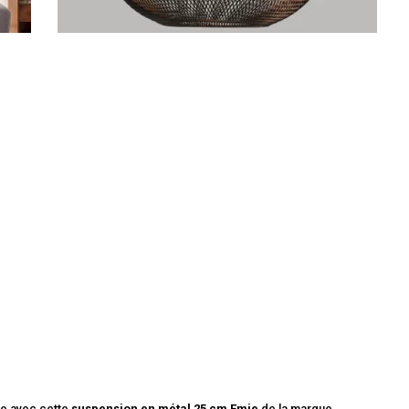
ce avec cette
suspension en métal 25 cm Emie
de la marque