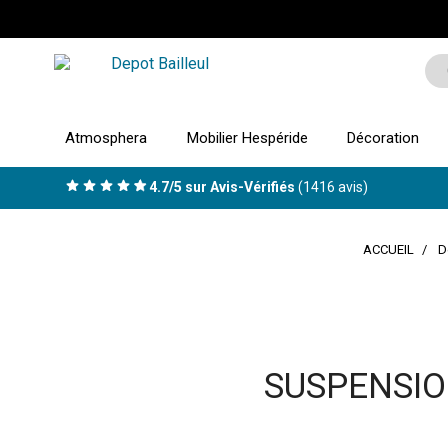
Atmosphera
Mobilier Hespéride
Décoration
4.7/5 sur Avis-Vérifiés
(1416 avis)
ACCUEIL
D
SUSPENSIO