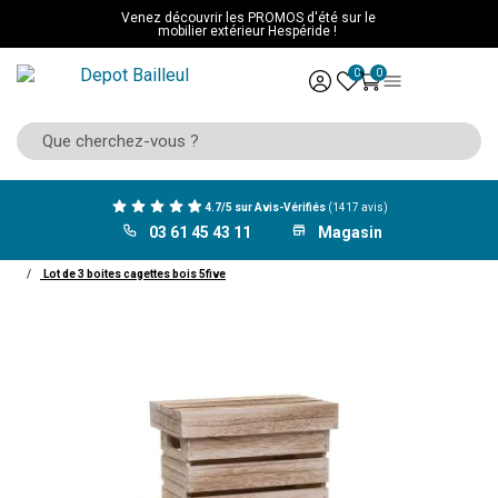
Venez découvrir les PROMOS d'été sur le
mobilier extérieur Hespéride !
0
0
4.7/5 sur Avis-Vérifiés
(1417 avis)
03 61 45 43 11
Magasin
ACCUEIL
Décoration
Objet décoratif
Malle
Lot de 3 boites cagettes bois 5five