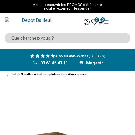
Venez découvrir les PROMOS d'été sur le
mobilier extérieur Hespéride !
0
0
4.7/5 sur Avis-Vérifiés
(1416 avis)
03 61 45 43 11
Magasin
ACCUEIL
Décoration
Objet décoratif
Malle
Lot de 3 malles métal noir plateau bois Atmosphera