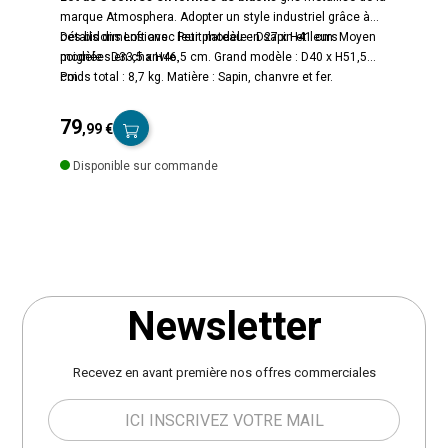
marque Atmosphera. Adopter un style industriel grâce à
ces bidons Loft avec leur plateau en sapin et leurs
Détails dimensions : Petit modèle : D27 x H41 cm. Moyen
poignées en chanvre.
modèle : D33,5 x H46,5 cm. Grand modèle : D40 x H51,5
cm.
Poids total : 8,7 kg. Matière : Sapin, chanvre et fer.
79
,99 €
Prix
Prix
Disponible sur commande
de
base
Newsletter
Recevez en avant première nos offres commerciales