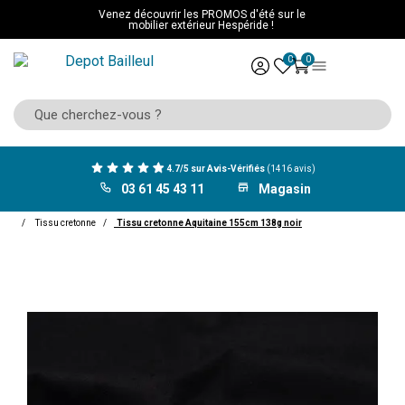
Venez découvrir les PROMOS d'été sur le
mobilier extérieur Hespéride !
0
0
4.7/5 sur Avis-Vérifiés
(1416 avis)
03 61 45 43 11
Magasin
ACCUEIL
Décoration
Tissu décoration
Tissu d'habillement
Tissu cretonne
Tissu cretonne Aquitaine 155cm 138g noir