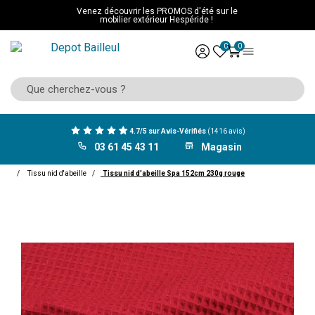
Venez découvrir les PROMOS d'été sur le
mobilier extérieur Hespéride !
0
0
4.7/5 sur Avis-Vérifiés
(1416 avis)
03 61 45 43 11
Magasin
ACCUEIL
Décoration
Tissu décoration
Tissu d'habillement
Tissu nid d'abeille
Tissu nid d'abeille Spa 152cm 230g rouge