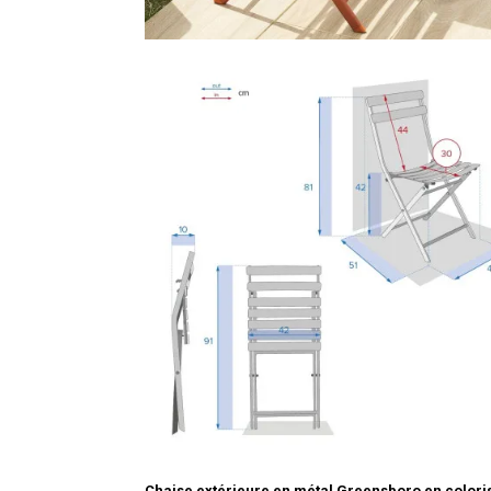
Chaise extérieure en métal Greensboro en color