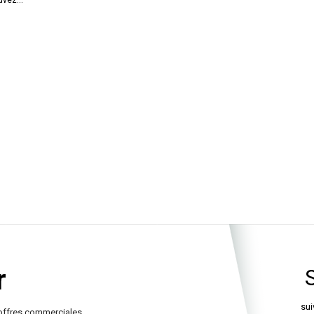
ouvez
nner
.
t
xy pour
0cm.
r
sui
offres commerciales