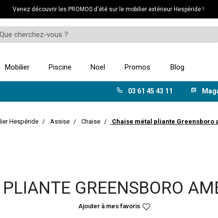
Venez découvrir les PROMOS d'été sur le mobilier extérieur Hespéride !
Mobilier
Piscine
Noel
Promos
Blog
03 61 45 43 11
Mag
ier Hespéride
Assise
Chaise
Chaise métal pliante Greensboro
 PLIANTE GREENSBORO AM