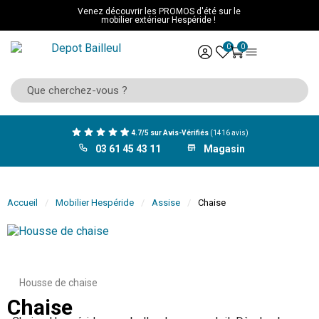
Venez découvrir les PROMOS d'été sur le
mobilier extérieur Hespéride !
0
0
4.7/5 sur Avis-Vérifiés
(1416 avis)
03 61 45 43 11
Magasin
Accueil
Mobilier Hespéride
Assise
Chaise
Housse de chaise
Chaise