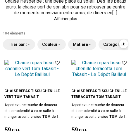
Chaise Hespéride : une belle place au soleil Dès les beaux
jours, la chaise sort de son abri pour se retrouver au centre
de moments conviviaux entre amis, de dîners en[...]
Afficher plus
104 éléments
Trier par :
Couleur
Matière
Catégories
CHAISE REPAS TISSU CHENILLE
CHAISE REPAS TISSU CHENILLE
VERT TOM TAKASIT
TERRACOTTA TOM TAKASIT
Apportez une touche de douceur
Apportez une touche de douceur
et de modernité à votre salle à
et de modernité à votre salle à
manger avec la
chaise TOM de la
manger avec la
chaise TOM de la
marque Takasit
. Son design
marque Takasit
. Son design
épuré, sublimé par un
59
dossier aux
épuré, sublimé par un
59
dossier aux
,00 €
,00 €