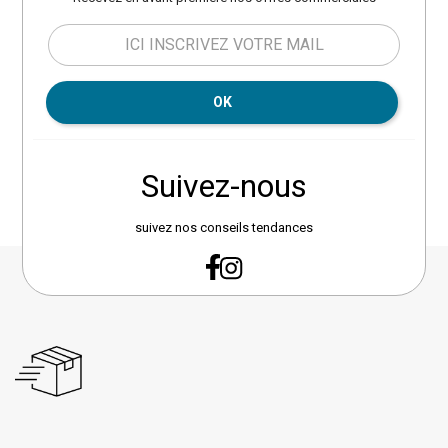
métal. Matière revêtement :
prêt à l’emploi dès réception. Il se
polyester. Marque : Takasit.
déplace facilement selon vos
besoins et demande peu
d’entretien. Une housse de
protection compatible (réf.
OK
JJ186890) est disponible
séparément pour protéger votre
mobilier et prolonger sa durée de
Suivez-nous
vie. Garantie 2 ans. Poids
maximal supporté : 110 kg.
Marque Hespéride. Dimensions :
suivez nos conseils tendances
L. 57 x l. 59 x H. 94 cm. Hauteur
assise : 45 cm. Poids : 2,8 kg.