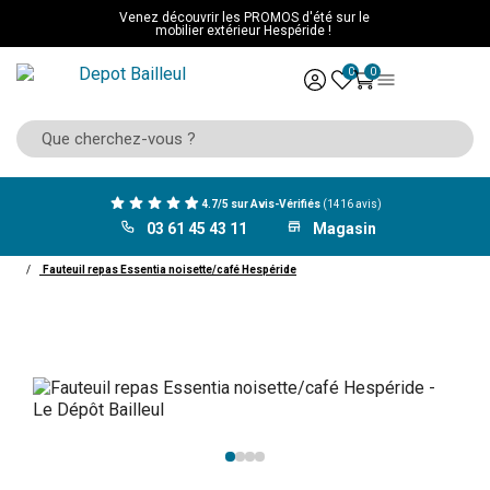
Venez découvrir les PROMOS d'été sur le
mobilier extérieur Hespéride !
0
0
4.7/5 sur Avis-Vérifiés
(1416 avis)
03 61 45 43 11
Magasin
ACCUEIL
Mobilier Hespéride
Assise
Chaise
Fauteuil repas Essentia noisette/café Hespéride