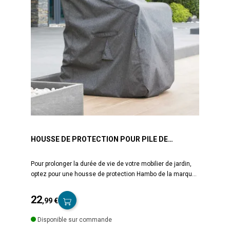
HOUSSE DE PROTECTION POUR PILE DE
CHAISES HAMBO HESPÉRIDE
Pour prolonger la durée de vie de votre mobilier de jardin,
optez pour une housse de protection Hambo de la marque
Hespéride. Cette housse est adaptée pour protéger au
mieux vos chaises empilées. Le tissu est traité déperlant,
22
,99 €
il permet à l'eau de glisser sans pénétrer la matière. La
Prix
housse dispose d'un cordon de serrage pour un meilleur
Disponible sur commande
maintien ainsi qu'un système d'aération. Fourni avec un