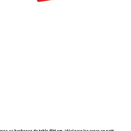
 avec ce
barbecue de table Ø34 cm
. Idéal pour les repas en petit