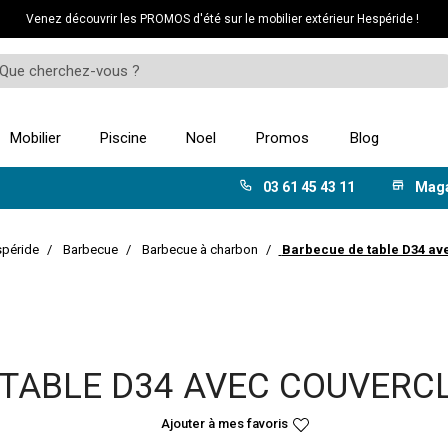
Venez découvrir les PROMOS d'été sur le mobilier extérieur Hespéride !
Mobilier
Piscine
Noel
Promos
Blog
03 61 45 43 11
Mag
spéride
Barbecue
Barbecue à charbon
Barbecue de table D34 ave
TABLE D34 AVEC COUVERC