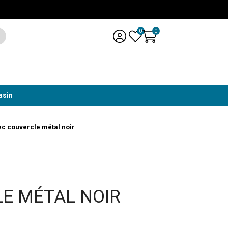
0
0
asin
c couvercle métal noir
LE MÉTAL NOIR