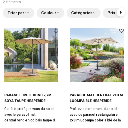
2 éléments
Trier par :
Couleur
Catégories
Prix
PARASOL DROIT ROND 2,7M
PARASOL MAT CENTRAL 2X3 M
SOYA TAUPE HESPÉRIDE
LOOMPA BLÉ HESPÉRIDE
Cet été, protégez vous du soleil
Profitez sereinement du soleil
avec le
parasol mat
avec ce
parasol rectangulaire
central
rond
en coloris
taupe
de
2x3 m Loompa coloris blé
de la
la marque Hespéride. Le pied de
marque Hespéride. Ouverture par