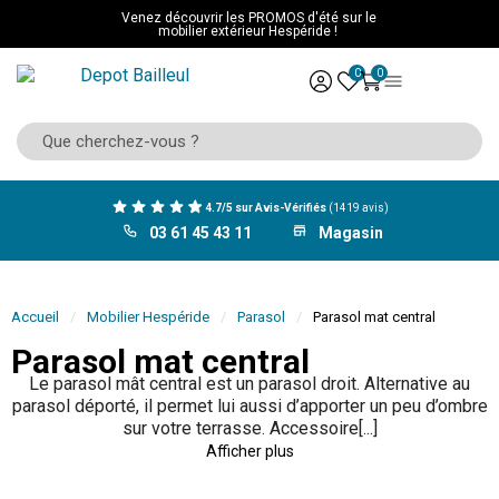
Venez découvrir les PROMOS d'été sur le
mobilier extérieur Hespéride !
0
0
4.7/5 sur Avis-Vérifiés
(1419 avis)
03 61 45 43 11
Magasin
Accueil
Mobilier Hespéride
Parasol
Parasol mat central
Parasol mat central
Le parasol mât central est un parasol droit. Alternative au
parasol déporté, il permet lui aussi d’apporter un peu d’ombre
sur votre terrasse. Accessoire[...]
Afficher plus