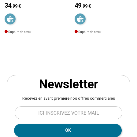
parasol n'est pas inclus.
34
manivelle. Lien de serrage
49
,99 €
,99 €
Ouverture et fermeture push-up.
papillon. Toile vissée en bout de
Prix
Prix
Système d'inclinaison. La toile en
baleines pour un meilleur
polyester se visse en bout de
maintien. Toile traitée déperlante :
baleines et dispose d'une
en cas de pluie légère, les
Rupture de stock
Rupture de stock
cheminée d'aération pour une
gouttes glissent sur la toile.
meilleure prise au vent. Diamètre
Résistance à la décoloration et
du mât : 38 mm. A monter soi
protection contre les UV. Parasol
même. Garantie 2 ans.
vendu seul, sans dalle. Pour un
Dimensions : D. 270 x H. 220 cm.
bon maintien, nous vous
Poids : 5 kg. Matière : Toile en
conseillons les pieds de parasol
polyester et structure en acier.
Hespéride vendus séparément.
Marque : Hespéride.
Garantie 2 ans par la marque
Newsletter
Hespéride. Dimensions : L250 x
l200 x H300 cm. Diamètre du mât
: 48 mm. Poids : 5,5 kg. Matière :
Recevez en avant première nos offres commerciales
Acier, aluminium et polyester.
Marque : Hespéride.
OK