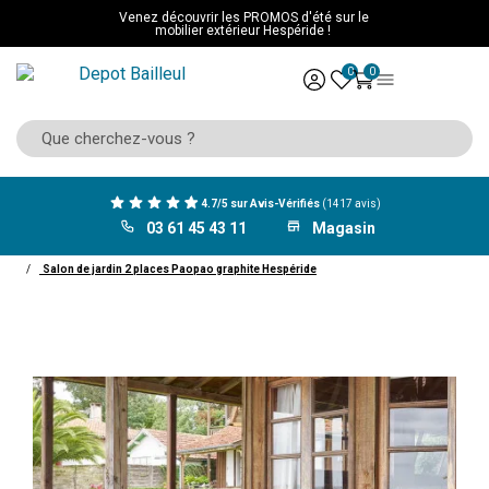
Venez découvrir les PROMOS d'été sur le
mobilier extérieur Hespéride !
0
0
4.7/5 sur Avis-Vérifiés
(1417 avis)
03 61 45 43 11
Magasin
ACCUEIL
Mobilier Hespéride
Salon de jardin
Salon complet
Salon de jardin 2 places Paopao graphite Hespéride