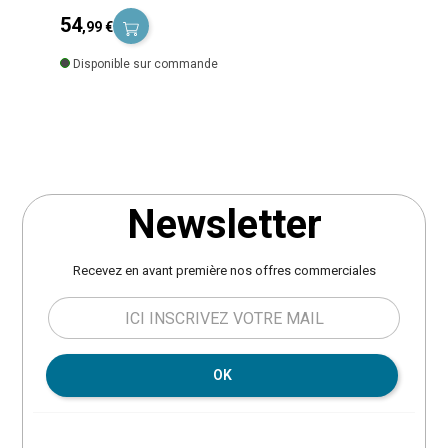
mieux votre salon taille S. Le tissu est traité déperlant, il
54
,99 €
permet à l'eau de glisser sans pénétrer la matière. La
Prix
housse dispose d'un cordon de serrage pour un meilleur
Disponible sur commande
maintien ainsi qu'un système d'aération. Fourni avec un
sac de transport. Dimensions : L. 175 x l. 175 x H. 90 cm.
Poids : 1,7 kg. Matière : polyester. Marque : Hespéride.
Newsletter
Recevez en avant première nos offres commerciales
OK