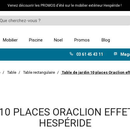
Venez découvrir les PROMOS d'été sur le mobilier extérieur Hespéride !
Mobilier
Piscine
Noel
Promos
Blog
03 61 45 43 11
Mag
e
Table
Table rectangulaire
Table de jardin 10 places Oraclion ef
10 PLACES ORACLION EFFET
HESPÉRIDE