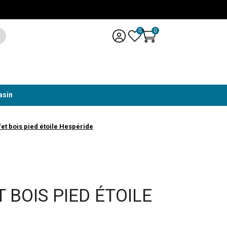
0
0
asin
fet bois pied étoile Hespéride
 BOIS PIED ÉTOILE