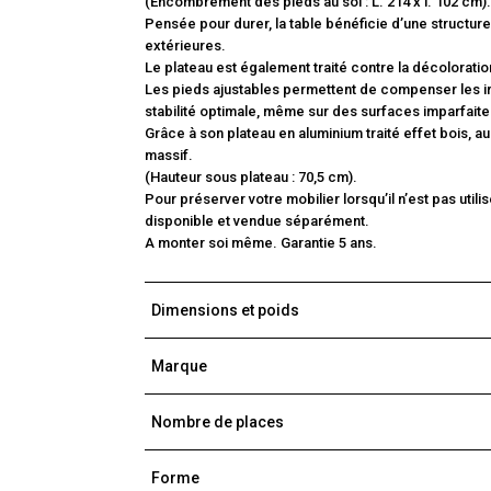
(Encombrement des pieds au sol : L. 214 x l. 102 cm).
Pensée pour durer, la table bénéficie d’une structure 
extérieures.
Le plateau est également traité contre la décoloratio
Les pieds ajustables permettent de compenser les irr
stabilité optimale, même sur des surfaces imparfaite
Grâce à son plateau en aluminium traité effet bois, a
massif.
(Hauteur sous plateau : 70,5 cm).
Pour préserver votre mobilier lorsqu’il n’est pas uti
disponible et vendue séparément.
A monter soi même. Garantie 5 ans.
Dimensions et poids
Marque
Nombre de places
Forme