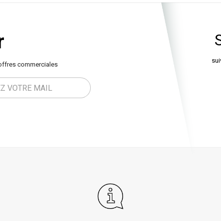
r
sui
offres commerciales