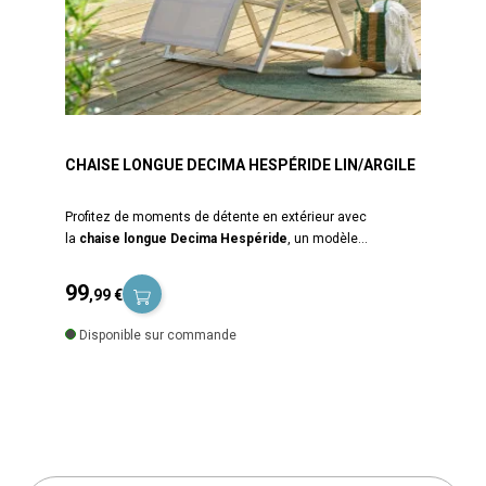
CHAISE LONGUE DECIMA HESPÉRIDE LIN/ARGILE
Profitez de moments de détente en extérieur avec
la
chaise longue Decima Hespéride
, un modèle
alliant
élégance, confort et praticité
. Avec son coloris lin
et argile, cette chaise longue apporte une touche moderne
99
,99 €
et naturelle à votre jardin, balcon ou terrasse. Facile à plier
Prix
et à ranger, elle est idéale pour les petits espaces tout en
Disponible sur commande
offrant un confort optimal grâce à ses nombreuses
fonctionnalités. Cette chaise longue réglable vous permet
d’adapter votre position selon vos envies grâce à ses 8
niveaux d’inclinaison. Que ce soit pour lire, bronzer ou faire
une sieste, vous trouverez facilement l’inclinaison idéale.
Son appui-tête intégré offre un soutien supplémentaire pour
un confort absolu. Pensée pour les petits espaces, la