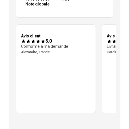
Note globale
Avis client
Avis client
5.0
Conforme à ma demande
Livraison ra
Alexandre, France
Caroline, Fra