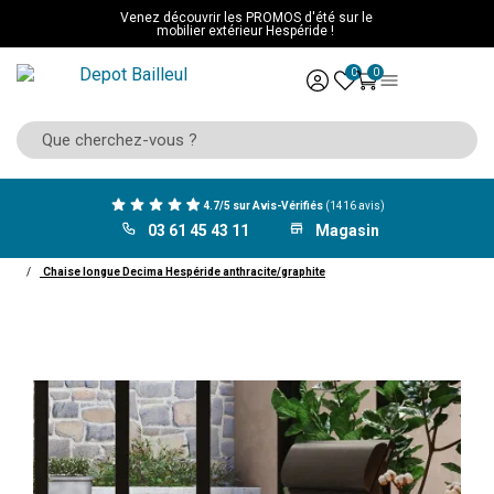
Venez découvrir les PROMOS d'été sur le
mobilier extérieur Hespéride !
0
0
4.7/5 sur Avis-Vérifiés
(1416 avis)
03 61 45 43 11
Magasin
ACCUEIL
Mobilier Hespéride
Transat hamac balancelle
Transat
Chaise longue Decima Hespéride anthracite/graphite