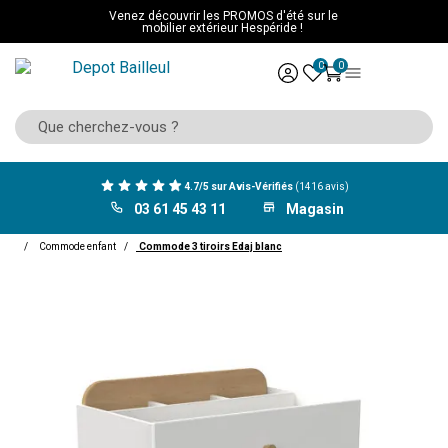
Venez découvrir les PROMOS d'été sur le
mobilier extérieur Hespéride !
0
0
4.7/5 sur Avis-Vérifiés
(1416 avis)
03 61 45 43 11
Magasin
ACCUEIL
Mobilier
Chambre enfant
Armoires et commodes
Commode enfant
Commode 3 tiroirs Edaj blanc