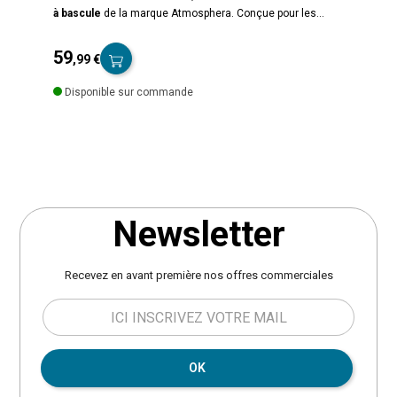
à bascule
de la marque Atmosphera. Conçue pour les
enfants à partir de 18 mois, cette licorne à bascule
dispose de deux poignées en bois pour un maintien idéal.
59
,99 €
Normes NF EN 71-1, EN 71-2 et EN 71-3. Dimensions : L. 64
Prix
x l. 33 x H. 55 cm. Poids : 1,9 kg. Matière : Bois de peuplier,
Disponible sur commande
polystyrène et polyester.
Newsletter
Recevez en avant première nos offres commerciales
OK