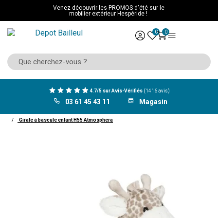
Venez découvrir les PROMOS d'été sur le
mobilier extérieur Hespéride !
0
0
4.7/5 sur Avis-Vérifiés
(1416 avis)
03 61 45 43 11
Magasin
ACCUEIL
Mobilier
Chambre enfant
Fauteuil enfant
Girafe à bascule enfant H55 Atmosphera