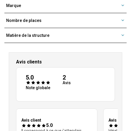
Marque
Nombre de places
Matière de la structure
Avis clients
5.0
2
Avis
Note globale
Avis client
Avis client
5.0
3
Il correspond à ce que j'attendais
Idéal lit d a