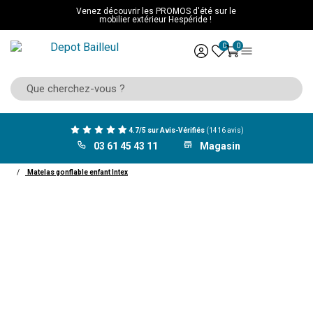
Venez découvrir les PROMOS d'été sur le
mobilier extérieur Hespéride !
0
0
4.7/5 sur Avis-Vérifiés
(1416 avis)
03 61 45 43 11
Magasin
ACCUEIL
Mobilier
Chambre enfant
Lit
lit enfant
Matelas gonflable enfant Intex