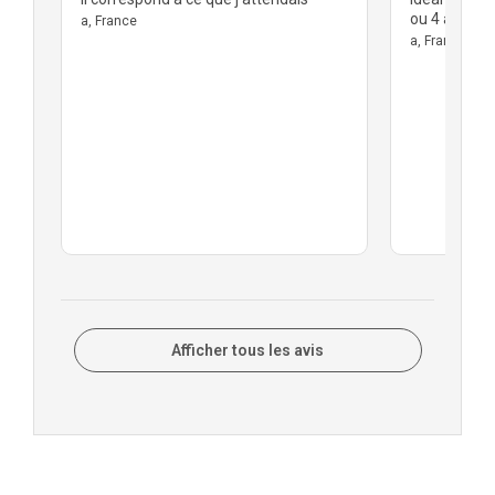
e.
ou 4 ans, l
a, France
a, France
Afficher tous les avis