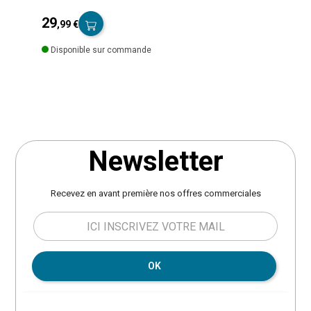
votre enfant à petit prix avec des meubles tendance.
Rangement 1 case avec message sur le devant 'Dream
29
,99 €
big'. A monter soi-même. Coloris blanc et naturel. En bois
Prix
massif (pin) et fibres de bois (MDF). Dimensions 33x30 cm,
Disponible sur commande
hauteur 40 cm. Poids 4.5 kg.
Newsletter
Recevez en avant première nos offres commerciales
OK