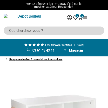
Venez découvrir les PROMOS d'été sur le
mobilier extérieur Hespéride !
0
0
4.7/5 sur Avis-Vérifiés
(1417 avis)
03 61 45 43 11
Magasin
ACCUEIL
Mobilier
Chambre enfant
Rangement, penderie et coffre à jouets
Rangement enfant 2 cases Moon Atmosphera