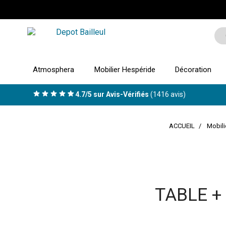
Atmosphera
Mobilier Hespéride
Décoration
4.7/5 sur Avis-Vérifiés
(1416 avis)
ACCUEIL
Mobili
TABLE +