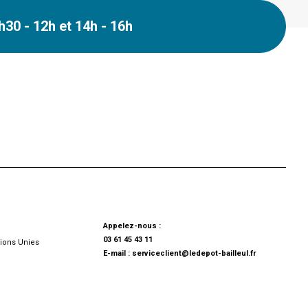
30 - 12h et 14h - 16h
Appelez-nous :
03 61 45 43 11
ions Unies
E-mail :
serviceclient@ledepot-bailleul.fr