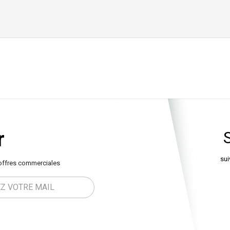
r
sui
offres commerciales