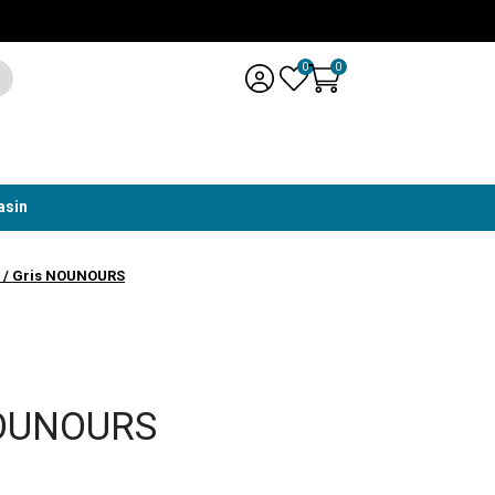
0
0
asin
c / Gris NOUNOURS
NOUNOURS