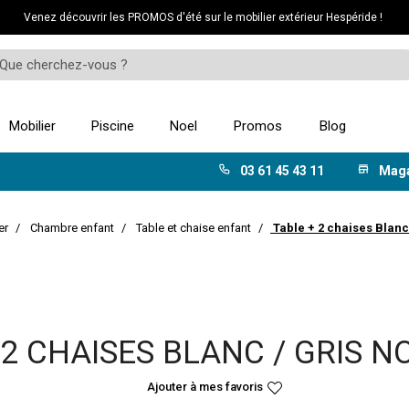
Venez découvrir les PROMOS d'été sur le mobilier extérieur Hespéride !
Mobilier
Piscine
Noel
Promos
Blog
03 61 45 43 11
Mag
er
Chambre enfant
Table et chaise enfant
Table + 2 chaises Blan
 2 CHAISES BLANC / GRIS 