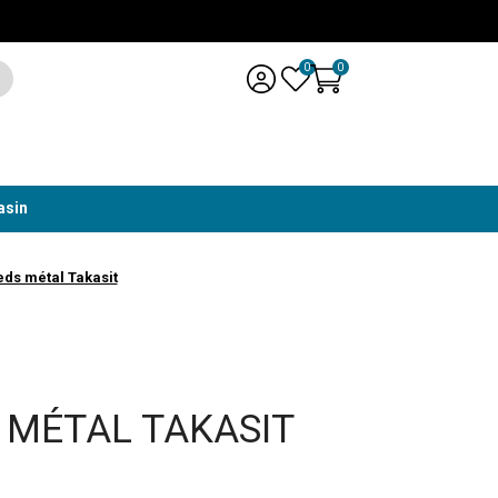
0
0
asin
ds métal Takasit
 MÉTAL TAKASIT