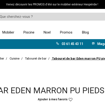
Venez découvrir les PROMOS d'été sur le mobilier extérieur Hespéride !
Mobilier
Piscine
Noel
Promos
Blog
03 61 45 43 11
Mag
ier
Cuisine
Tabouret de bar
Tabouret de bar Eden marron PU pie
AR EDEN MARRON PU PIEDS