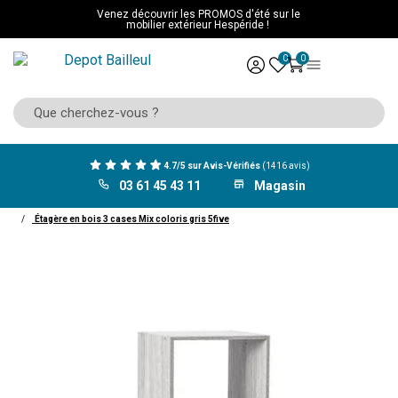
Venez découvrir les PROMOS d'été sur le
mobilier extérieur Hespéride !
0
0
4.7/5 sur Avis-Vérifiés
(1416 avis)
03 61 45 43 11
Magasin
ACCUEIL
Mobilier
Rangement
Meuble case
Étagère en bois 3 cases Mix coloris gris 5five