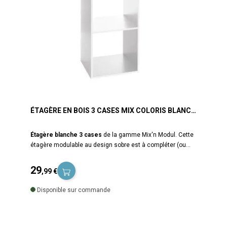
ÉTAGÈRE EN BOIS 3 CASES MIX COLORIS BLANC
5FIVE
Étagère blanche 3 cases
de la gamme Mix'n Modul. Cette
étagère modulable au design sobre est à compléter (ou
non) avec des casiers de rangement. Les combinaisons
sont multiples pour une touche déco à votre image. A
29
,99 €
monter soi même. Dimensions : L34,4 cm x I32 cm x
Prix
H100,5 cm. Poids : 9 kg. Matières : panneaux fibres de bois
Disponible sur commande
MDF. Coloris : blanc. Marque 5five.