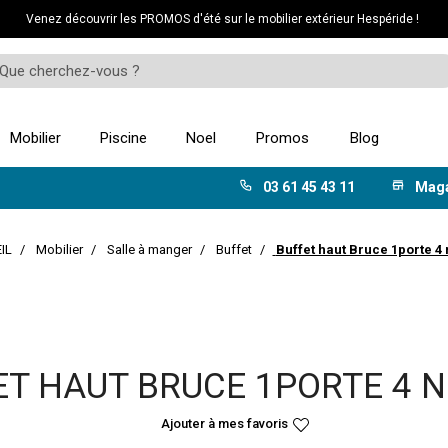
Venez découvrir les PROMOS d'été sur le mobilier extérieur Hespéride !
Mobilier
Piscine
Noel
Promos
Blog
03 61 45 43 11
Mag
IL
Mobilier
Salle à manger
Buffet
Buffet haut Bruce 1porte 4
ET HAUT BRUCE 1PORTE 4 N