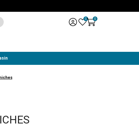
0
0
asin
 niches
ICHES