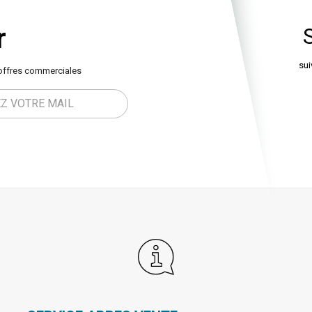
r
sui
offres commerciales