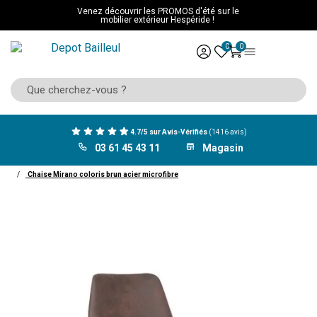
Venez découvrir les PROMOS d'été sur le
mobilier extérieur Hespéride !
0
0
4.7/5 sur Avis-Vérifiés
(1416 avis)
03 61 45 43 11
Magasin
ACCUEIL
Mobilier
Salle à manger
Chaise
Chaise Mirano coloris brun acier microfibre