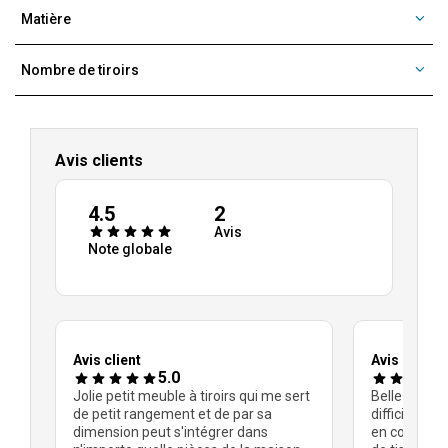
Matière
Nombre de tiroirs
Avis clients
4.5
2
Avis
Note globale
Avis client
Avis client
5.0
nt
Jolie petit meuble à tiroirs qui me sert
Belle présent
is
de petit rangement et de par sa
difficilement
t
dimension peut s'intégrer dans
en commanda