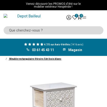
Venez découvrir les PROMOS d'été sur le
mobilier extérieur Hespéride !
0
0
4.7/5 sur Avis-Vérifiés
(1416 avis)
03 61 45 43 11
Magasin
ACCUEIL
Mobilier
Salle de bain
Chiffonnier
Meuble rectangulaire 4 tiroirs Séri bois blanc