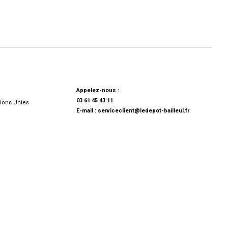
Appelez-nous :
03 61 45 43 11
ions Unies
E-mail :
serviceclient@ledepot-bailleul.fr