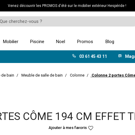
Venez découvrir les PROMOS d'été sur le mobilier extérieur Hespéride !
Mobilier
Piscine
Noel
Promos
Blog
03 61 45 43 11
Mag
e de bain
Meuble de salle de bain
Colonne
Colonne 2 portes Côme 
TES CÔME 194 CM EFFET T