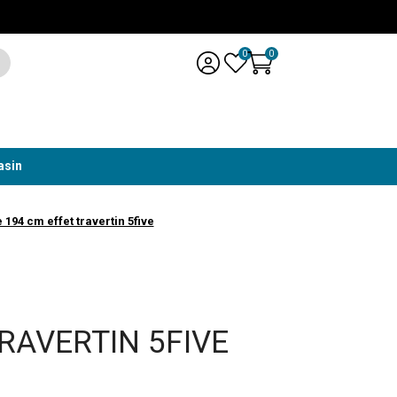
0
0
asin
194 cm effet travertin 5five
RAVERTIN 5FIVE