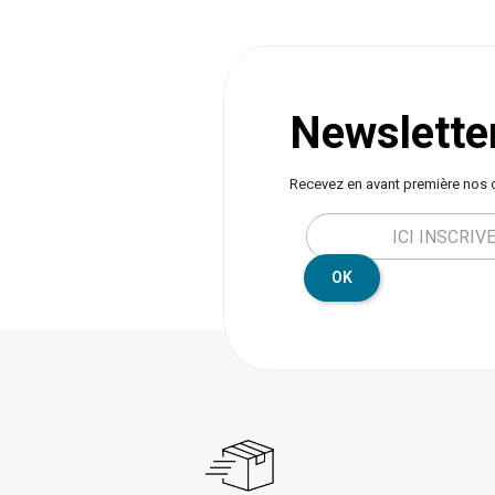
une fermeture soft close, fluide et silencieuse.
Organisation optimale pour vêtements, access
fournitures de bureau ou linge. La finition effet
travertin confère un style moderne et minéral, 
que les façades bois foncé apportent chaleur e
élégance. Conçu pour un usage régulier, ce
Newslette
chiffonnier offre stabilité, robustesse et confor
d’utilisation. A monter soi même. Dimensions : 
x P. 30 x H. 97,5 cm. Poids : 17 kg. Matière: Fibr
Recevez en avant première nos 
bois MDF, finition papier peinture polyuréthane 
Marque : 5five.
OK