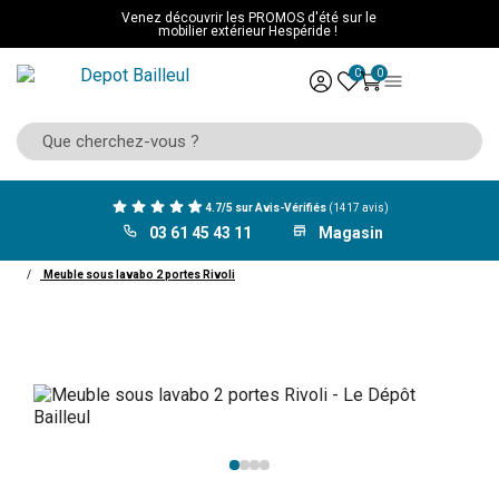
Venez découvrir les PROMOS d'été sur le
mobilier extérieur Hespéride !
0
0
4.7/5 sur Avis-Vérifiés
(1417 avis)
03 61 45 43 11
Magasin
ACCUEIL
Mobilier
Salle de bain
Meuble de salle de bain
Meuble lavabo
Meuble sous lavabo 2 portes Rivoli