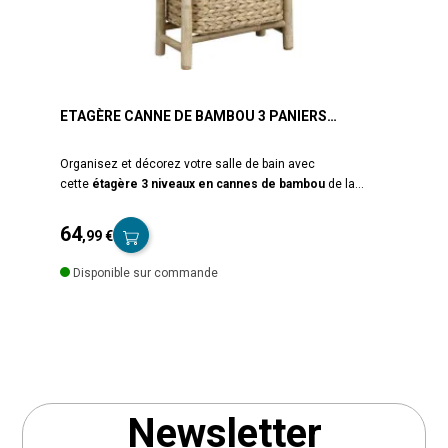
ETAGÈRE CANNE DE BAMBOU 3 PANIERS
JACINTHE
Organisez et décorez votre salle de bain avec
cette
étagère 3 niveaux en cannes de bambou
de la
marque Tendance. L'étagère dispose de 3 paniers en
jacinthe tressée. Parfaite pour un esprit naturel et cosy
64
,99 €
dans la pièce. Ne nécessite pas de montage. Dimensions :
Prix
L. 39 x l. 23 x H. 91 cm. Poids : 3,89 kg. Matière : bambou et
Disponible sur commande
jacinthe. Marque : Tendance.
Newsletter