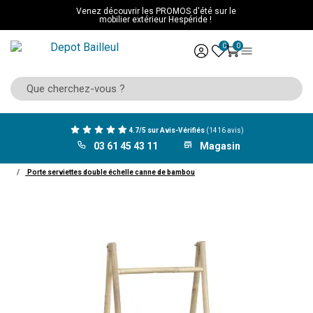
Venez découvrir les PROMOS d'été sur le
mobilier extérieur Hespéride !
0
0
4.7/5 sur Avis-Vérifiés
(1416 avis)
03 61 45 43 11
Magasin
ACCUEIL
Mobilier
Salle de bain
Porte serviette
Porte serviettes double échelle canne de bambou