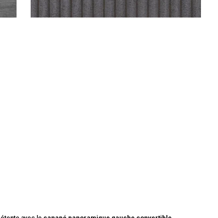
étente avec le
canapé panoramique gauche convertible