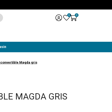
0
0
asin
onvertible Magda gris
BLE MAGDA GRIS