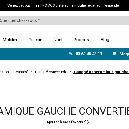
Venez découvrir les PROMOS d'été sur le mobilier extérieur Hespéride !
Mobilier
Piscine
Noel
Promos
Blog
03 61 45 43 11
Mag
Salon
canapé
Canapé convertible
Canapé panoramique gauche c
MIQUE GAUCHE CONVERTI