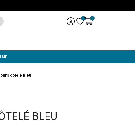
0
0
asin
lours côtelé bleu
ÔTELÉ BLEU