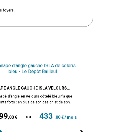
s foyers.
PÉ ANGLE GAUCHE ISLA VELOURS
LÉ BLEU
napé d'angle en velours côtelé bleu
n'a que
ints forts : en plus de son design et de son
s très tendance, il est de grandes dimensions
299
433
grand confort. Version angle gauche : la
ou
,00 €
,00 € / mois
enne est positionnée à gauche comme visible
x
 photo. Recouvert d'un tissu en velours à
s côtes bien épais 380 g/m2. Doté d'un
grand