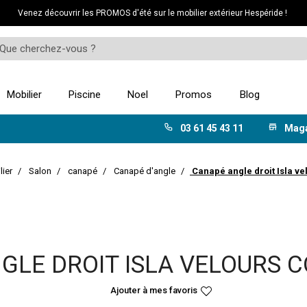
Venez découvrir les PROMOS d'été sur le mobilier extérieur Hespéride !
Mobilier
Piscine
Noel
Promos
Blog
03 61 45 43 11
Mag
lier
Salon
canapé
Canapé d'angle
Canapé angle droit Isla ve
GLE DROIT ISLA VELOURS C