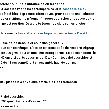
s côtelé pour une ambiance salon tendance
ur dans les intérieurs contemporains, et le
canapé Isla bleu
 côtelé bleu à grosses côtes
de 380 g/m² apporte une richesse
coloris affirmé transforme n'importe quel salon en espace de vie
ienne est positionnée à droite (comme visible sur les photos
 Isla avec le
fauteuil relax électrique inclinable beige David
!
mousse haute densité et coussins généreux
le que son esthétique. L'assise est composée de
ressorts zigzag
ate 700 g/m² pour un moelleux exceptionnel. Le dossier accueille
 40 cm et 2 petits coussins de 40 x 40 cm, tous déhoussables et
romé de 13 cm complètent un ensemble haut de gamme.
sse.
t 5 places Isla en velours côtelé bleu, de fabrication
e.
m², déhoussable.
 700 g/m². Hauteur d'assise : 47 cm.
licone inclus.