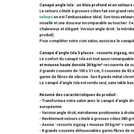
Canapé angle Isla : un bleu profond et un velour
Le velours côtelé à grosses côtes fait son grand reto
velours
en est l'ambassadeur idéal. Son tissu
velours
visuelle et une douceur incomparable au toucher. Ce 
chaleureux et élégant. Version angle droit : la mérid
produit).
Pour compléter votre coin salon, associez le canapé
Canapé d'angle Isla 5 places : ressorts zigzag, 
Le confort du canapé Isla est tout aussi remarquab
et mousse haute densité 30 kg/m³
recouverte de ou
3 grands coussins de 100 x 51 cm, 3 coussins de 82 x
garnis de fibres de silicone. Ses 8 pieds métal ch
Le canapé d'angle Isla est vendu seul, sans table ba
Résumé des caractéristiques du produit :
- Transformez votre salon avec le canapé d'angle droi
européenne.
- Version angle droit, méridienne positionnée à droit
- Revêtement velours côtelé à grosses côtes 380 g/
- Assise : ressorts zigzag + mousse 30 kg/m³ + ouate
- 8 grands coussins déhoussables garnis fibres de si