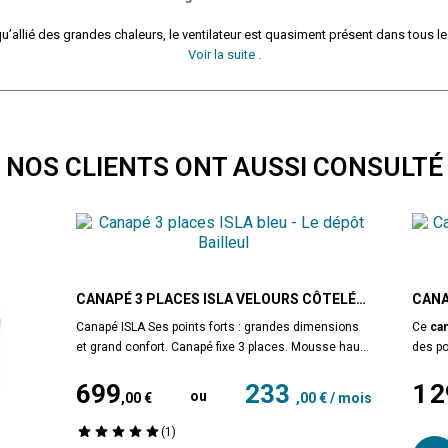
qu’allié des grandes chaleurs, le ventilateur est quasiment présent dans tous le
Voir la suite .
NOS CLIENTS ONT AUSSI CONSULTÉ
CANAPÉ 3 PLACES ISLA VELOURS CÔTELÉ
CANA
BLEU
CÔTE
Canapé ISLA Ses points forts : grandes dimensions
Ce
ca
et grand confort. Canapé fixe 3 places. Mousse haute
des po
densité 30 kg/m3. Tissu en velours côtelé épais 380
colori
699
233
1 
g/m ², 100 % polyester, coloris bleu. Structure en bois
et de 
ou
,00 €
,00 € / mois
massif (pin) et fibres de bois (MDF). Assise : mousse
méridi
Prix
Pri
PU haute densité 30 kg/m3 (12 cm) sur sangles
sur la
(1)
élastiques. Dossier : 2 grands coussins+ 2
grosse