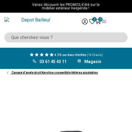
Venez découvrir les PROMOS d'été sur le
mobilier extérieur Hespéride !
0
0
4.7/5 sur Avis-Vérifiés
(1416 avis)
03 61 45 43 11
Magasin
ACCUEIL
Mobilier
Salon
canapé
Canapé d'angle
Canapé d'angle droit Karolina convertible têtières ajustables