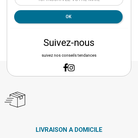
assise : 43 cm. Profondeur d'assise utile : 52-72 cm.
Profondeur au niveau de la méridienne : 216 cm. Poids :
OK
119 kg env. Matière : Structure en panneaux de particules
et bois massif. Rembourrage mousse polyuréthane 30
kg/m3 épaisseur 15 cm et 23 kg/m3. Tissu polyester.
Pieds métal + plastique.
Suivez-nous
suivez nos conseils tendances
LIVRAISON A DOMICILE