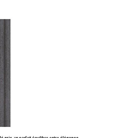
lé gris
, un parfait équilibre entre
élégance