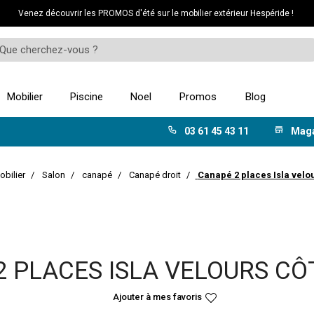
Venez découvrir les PROMOS d'été sur le mobilier extérieur Hespéride !
Mobilier
Piscine
Noel
Promos
Blog
03 61 45 43 11
Mag
obilier
Salon
canapé
Canapé droit
Canapé 2 places Isla velou
 PLACES ISLA VELOURS CÔ