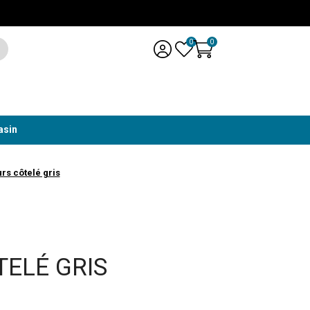
0
0
asin
rs côtelé gris
TELÉ GRIS