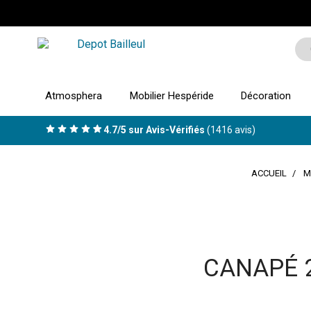
Atmosphera
Mobilier Hespéride
Décoration
4.7/5 sur Avis-Vérifiés
(1416 avis)
ACCUEIL
M
CANAPÉ 2