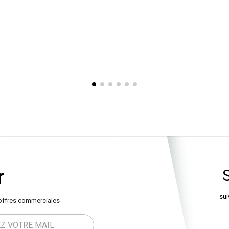
chrome. Fabrication européenne.
Dimensions
316x185 cm, hauteur 92 cm. Poids 112 kg.
r
sui
offres commerciales