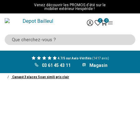
Venez découvrir les PROMOS d'été sur le
mobilier extérieur Hespéride !
0
0
4.7/5 sur Avis-Vérifiés
(1417 avis)
03 61 45 43 11
Magasin
ACCUEIL
Mobilier
Salon
canapé
Canapé droit
Canapé 3 places Soan simili gris clair