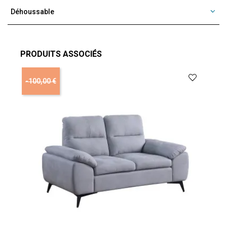
Déhoussable
PRODUITS ASSOCIÉS
-100,00 €
-