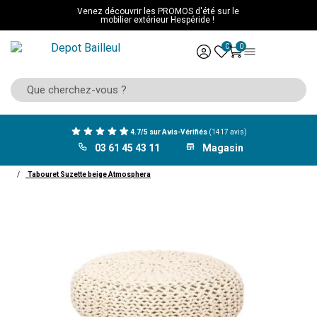
Venez découvrir les PROMOS d'été sur le
mobilier extérieur Hespéride !
0
0
4.7/5 sur Avis-Vérifiés
(1417 avis)
03 61 45 43 11
Magasin
ACCUEIL
Mobilier
Salon
pouf et tabouret
Tabouret Suzette beige Atmosphera