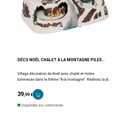
DÉCO NOËL CHALET À LA MONTAGNE PILES
LUMINEUX ANIMÉ
Village décoration de Noël avec chalet et rivière
lumineuse dans le thème "A la montagne". Réalisez la plus
belle décoration de Noël avec les nombreux villages
proposés sur le site. Village composé d'un chalet de
39
,99 €
montagne + un tunnel dans lequel tourne le père Noël et
Prix
son traîneau + des enfants tournant autour d'un sapin +
Disponible sur commande
une grande rivière lumineuse. Décoré de neige,
personnages, sapins et réverbère. Fonctionne à piles, non
fournies. Lumière fixe, 14 ampoules Leds fournies. Livré
monté. En résine. Coloris blanc et assortis. Dimensions