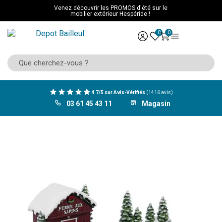
Venez découvrir les PROMOS d'été sur le
mobilier extérieur Hespéride !
0
0
4.7/5 sur Avis-Vérifiés
(1416 avis)
03 61 45 43 11
Magasin
ACCUEIL
Noel
Village de Noël
Village de Noël ferme aux sapins lumineux