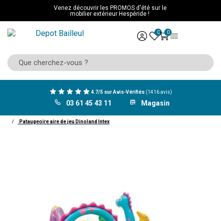
Venez découvrir les PROMOS d'été sur le
mobilier extérieur Hespéride !
0
0
4.7/5 sur Avis-Vérifiés
(1416 avis)
03 61 45 43 11
Magasin
ACCUEIL
Piscine
Gonflable
Aire de jeux
Pataugeoire aire de jeu Dinoland Intex