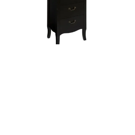
Chiffonnier 5 Tiroirs Noir Chrysa Atmosphera
129,00 €
Réapprovisionnement fournisseur – En stock
sous Sur commande semaines
Modèle meuble de
rangement