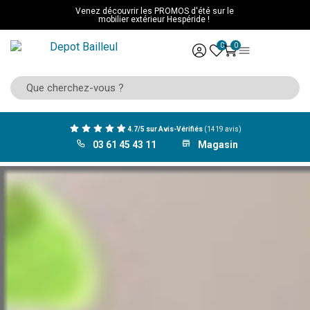
Venez découvrir les PROMOS d'été sur le
mobilier extérieur Hespéride !
0
0
4.7/5 sur Avis-Vérifiés
(1419 avis)
03 61 45 43 11
Magasin