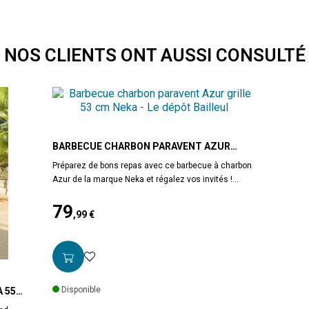
NOS CLIENTS ONT AUSSI CONSULTÉ
BARBECUE CHARBON PARAVENT AZUR
GRILLE 53 CM NEKA
Préparez de bons repas avec ce barbecue à charbon
Azur de la marque Neka et régalez vos invités !
Barbecue équipé d'1 étagère latérale + 2 roues pour
79
faciliter le déplacement + 1 poignée pour accrocher
,99 €
des ustensiles + plateforme au niveau inférieur pour
Prix
le rangement. La grille de cuisson est réglable sur 3
niveaux et s'étend sur 53 x 38 cm. Housse
compatible (réf JJ158971) vendue séparément.
Garantie 2 ans par le fabricant. A monter soi-
même.
Disponible
En acier. Coloris noir. Dimensions 77x42 cm,
 55
hauteur 88 cm. Poids 9 kg.