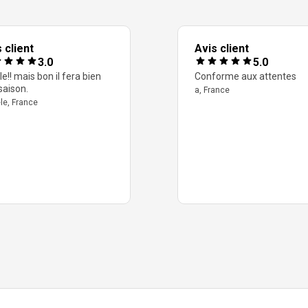
 client
Avis client
3.0
5.0
le!! mais bon il fera bien
Conforme aux attentes
saison.
a, France
le, France