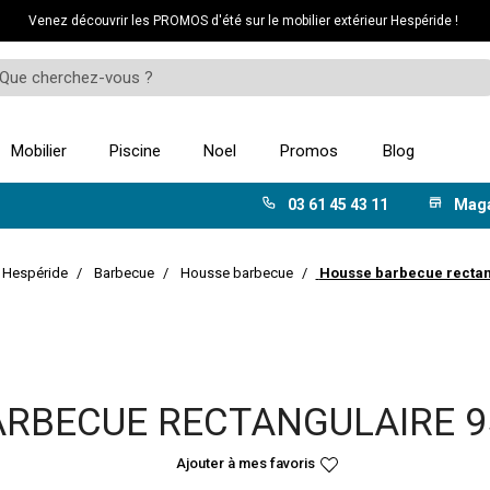
Venez découvrir les PROMOS d'été sur le mobilier extérieur Hespéride !
Mobilier
Piscine
Noel
Promos
Blog
03 61 45 43 11
Mag
r Hespéride
Barbecue
Housse barbecue
Housse barbecue rectan
ARBECUE RECTANGULAIRE 9