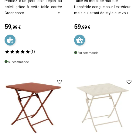
Profitez d'un petit coin repas au
Table en métal de marque
soleil grâce à cette table carrée
Hespéride conçue pour l'extérieur
Greensboro en
mais qui a tant de style que vous
coloris
grenade
de la marque
pouvez aussi l'installer dans
Hespéride. Cette table est vendue
59
votre intérieur pour lui donner un
59
,99 €
,99 €
seule, sans chaise. Traitée époxy
petit air bistrot. Table livrée seule
Prix
Prix
antirouille renforcé et contre la
sans siège. Table pliante pour un
décoloration. Pratique, la table se
minimum d'encombrement entre
plie rapidement pour un
2 utilisations. Tient debout une
(1)
Sur commande
rangement simple et
fois pliée. Finition mate. En acier,
facile.
Garantie 2 ans.
En acier,
finition mate, traité époxy pour
Sur commande
finition mate. Hauteur - 71cm.
l'extérieur. Table livrée montée.
Profondeur - 70cm Largeur -
Livré en 1 colis. Hauteur - 71cm.
70cm. Poids - 8.8 kg.
Profondeur - 70cm Largeur -
70cm. Couleur - bleu
pétrole. Poids - 8.8 kg