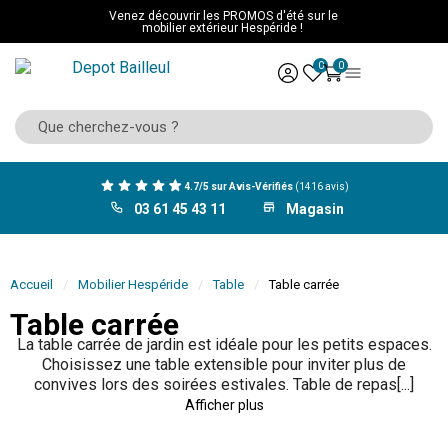
Venez découvrir les PROMOS d'été sur le
mobilier extérieur Hespéride !
0
0
4.7/5 sur Avis-Vérifiés
(1416 avis)
03 61 45 43 11
Magasin
Accueil
Mobilier Hespéride
Table
Table carrée
Table carrée
La table carrée de jardin est idéale pour les petits espaces.
Choisissez une table extensible pour inviter plus de
convives lors des soirées estivales. Table de repas[...]
Afficher plus