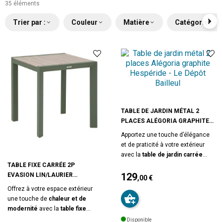
35 éléments
Trier par :
Couleur
Matière
Catégories
TABLE DE JARDIN MÉTAL 2
PLACES ALÉGORIA GRAPHITE
HESPÉRIDE
Apportez une touche d’élégance
et de praticité à votre extérieur
avec la
table de jardin carrée
Alegoria 2 places coloris
TABLE FIXE CARRÉE 2P
graphite
129
. Inspirée de
EVASION LIN/LAURIER
,00 €
l’esprit
bistrot
, cette table
HESPÉRIDE
Prix
Offrez à votre espace extérieur
compacte et design est idéale
une touche de
chaleur et de
pour aménager
un balcon, une
modernité
avec la
table fixe
petite terrasse ou un coin repas
carrée Évasion 70 x 70
Disponible